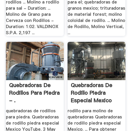
rodillos ... Molino a rodillo
para el; quebradoras de
para sal - Duration: ...
granos mexico; trituradoras
Molino de Grano para
de material forest; molino
Cerveza con Rodillos -
coloidal de rodillo. ... Molino
Duration: 1:02. VALDINOX
de Rodillo, Molino Vertical,
S.P.A. 2,197 ...
...
Quebradoras De
Quebradoras De
Rodillos Para Piedra
Rodillo Piedra
- .
Especial Mexico
quebradoras de rodillos
rodillo para molino de
para piedra. Quebradoras
quebradoras Quebradoras
de rodillo piedra especial
de rodillo piedra especial
Mexico YouTube. 3 May
Mexico. ... Para obtener