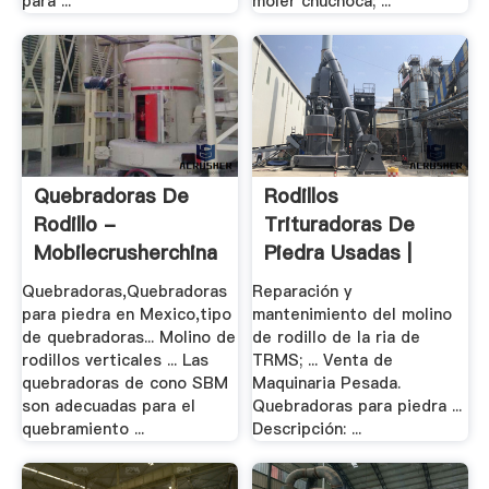
para ...
moler chuchoca; ...
Quebradoras De
Rodillos
Rodillo -
Trituradoras De
Mobilecrusherchina
Piedra Usadas |
Raymond .
Quebradoras,Quebradoras
Reparación y
para piedra en Mexico,tipo
mantenimiento del molino
de quebradoras... Molino de
de rodillo de la ria de
rodillos verticales ... Las
TRMS; ... Venta de
quebradoras de cono SBM
Maquinaria Pesada.
son adecuadas para el
Quebradoras para piedra ...
quebramiento ...
Descripción: ...