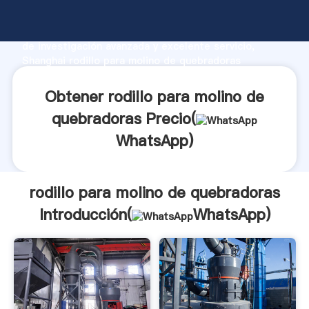
rodillo para molino de quebradoras fabricante
Agarrando fuerte capacidad de producción, fuerza
de investigación avanzada y excelente servicio,
Shanghai rodillo para molino de quebradoras
proveedor crea el valor y aporta valores a todos los
clientes.
Obtener rodillo para molino de
quebradoras Precio(
WhatsApp
)
rodillo para molino de quebradoras
Introducción(
WhatsApp
)