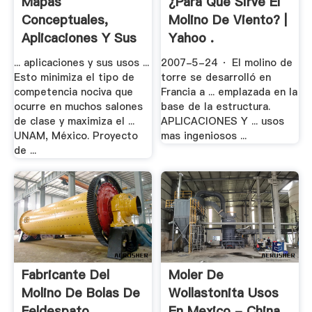
Mapas
¿para Que Sirve El
Conceptuales,
Molino De Viento? |
Aplicaciones Y Sus
Yahoo .
Usos
... aplicaciones y sus usos ...
2007-5-24 · El molino de
Esto minimiza el tipo de
torre se desarrolló en
competencia nociva que
Francia a ... emplazada en la
ocurre en muchos salones
base de la estructura.
de clase y maximiza el ...
APLICACIONES Y ... usos
UNAM, México. Proyecto
mas ingeniosos ...
de ...
Fabricante Del
Moler De
Molino De Bolas De
Wollastonita Usos
Feldespato .
En Mexico - China .