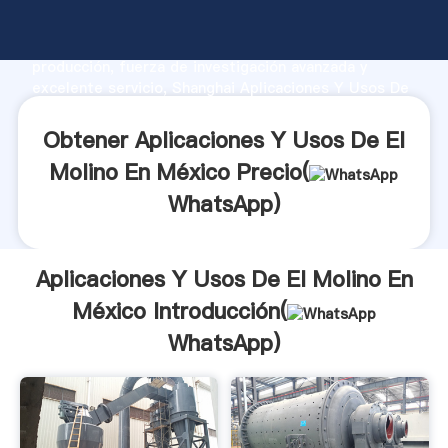
Aplicaciones Y Usos De El Molino En México
fabricante Agarrando fuerte capacidad de
producción, fuerza de investigación avanzada y
excelente servicio, Shanghai Aplicaciones Y Usos De
El Molino En México proveedor crea el valor y aporta
valores a todos los clientes.
Obtener Aplicaciones Y Usos De El
Molino En México Precio(
WhatsApp
)
Aplicaciones Y Usos De El Molino En
México Introducción(
WhatsApp
)