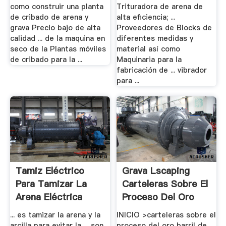
Trituracion ...
como construir una planta
Trituradora de arena de
de cribado de arena y
alta eficiencia; ...
grava Precio bajo de alta
Proveedores de Blocks de
calidad ... de la maquina en
diferentes medidas y
seco de la Plantas móviles
material así como
de cribado para la ...
Maquinaria para la
fabricación de ... vibrador
para ...
Tamiz Eléctrico
Grava Lscaping
Para Tamizar La
Carteleras Sobre El
Arena Eléctrica
Proceso Del Oro
... es tamizar la arena y la
INICIO >carteleras sobre el
arcilla para evitar la ... son
proceso del oro barril de