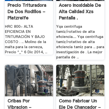
Precio Trituradora
Acero Inoxidable De
De Dos Rodillos -
Alta Calidad Xzs
Platzreife
Pantalla .
HRC 800- ALTA
Yqa centrífuga
EFICIENCIA EN
tamiz/rotativo de alta
TRITURACIÓN Y BAJO
eficiencia..... Yqa centrífuga
COSTO . ... Molino de la
tamiz/rotativo de alta
malta para la cerveza,
eficiencia tamiz para ... para
Precio ^_^ 6 Dic 2014, ...
investigación de . La mejor
pantalla de ...
Cribas Por
Como Fabricar Un
Vibracion -
Eje De Chancador -