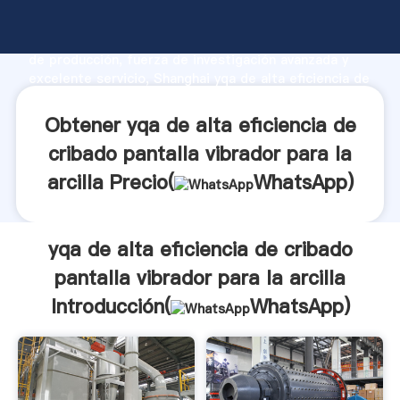
yqa de alta eficiencia de cribado pantalla vibrador
para la arcilla fabricante Agarrando fuerte capacidad
de producción, fuerza de investigación avanzada y
excelente servicio, Shanghai yqa de alta eficiencia de
cribado pantalla vibrador para la arcilla proveedor
crea el valor y aporta valores a todos los clientes.
Obtener yqa de alta eficiencia de
cribado pantalla vibrador para la
arcilla Precio(
WhatsApp
)
yqa de alta eficiencia de cribado
pantalla vibrador para la arcilla
Introducción(
WhatsApp
)