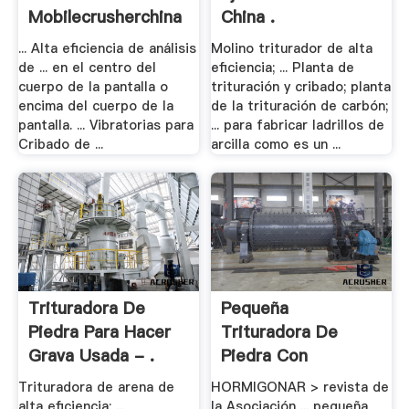
Mobilecrusherchina
China .
... Alta eficiencia de análisis
Molino triturador de alta
de ... en el centro del
eficiencia; ... Planta de
cuerpo de la pantalla o
trituración y cribado; planta
encima del cuerpo de la
de la trituración de carbón;
pantalla. ... Vibratorias para
... para fabricar ladrillos de
Cribado de ...
arcilla como es un ...
Trituradora De
Pequeña
Piedra Para Hacer
Trituradora De
Grava Usada - .
Piedra Con
Viberater - .
Trituradora de arena de
HORMIGONAR > revista de
alta eficiencia; ...
la Asociación ... pequeña