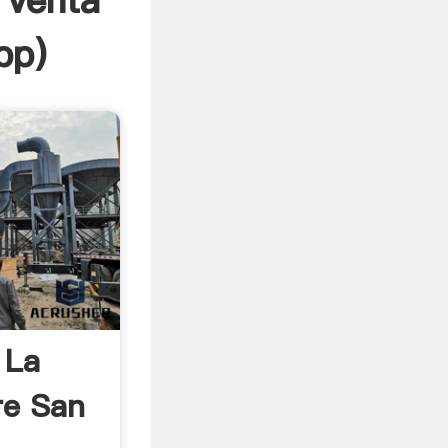
 venta
pp
)
 La
re San