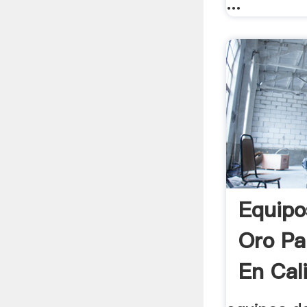
...
Equipo
Oro Pa
En Cali