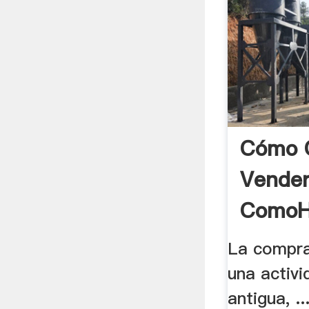
Cómo 
Vender
ComoH
La compra
una activ
antigua, .