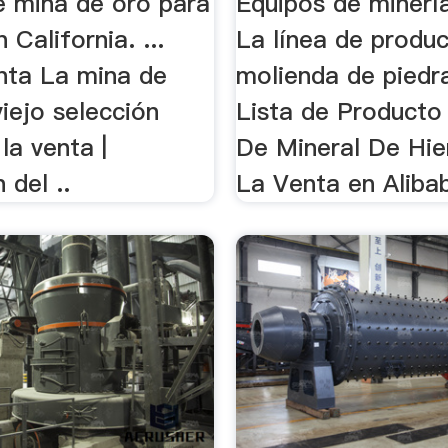
e mina de oro para
Equipos de minerí
 California. ...
La línea de produ
enta La mina de
molienda de piedra 
viejo selección
Lista de Producto
la venta |
De Mineral De Hie
 del ..
La Venta en Alibab