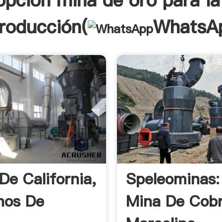
 opcion mina de oro para la
troducción(
WhatsA
De California,
Speleominas:
nos De
Mina De Cob