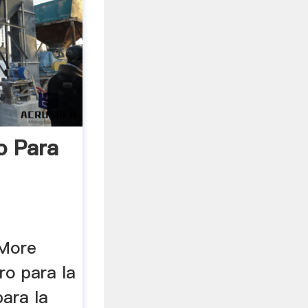
o Para
 More
ro para la
para la