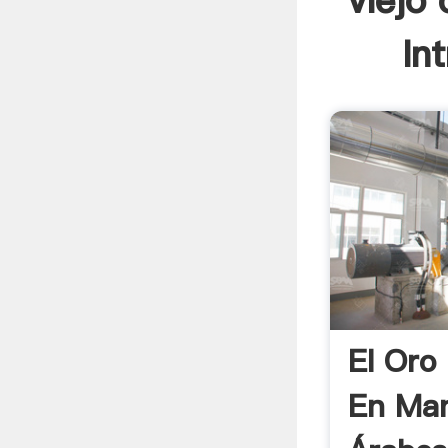
viejo
In
El Oro 
En Ma