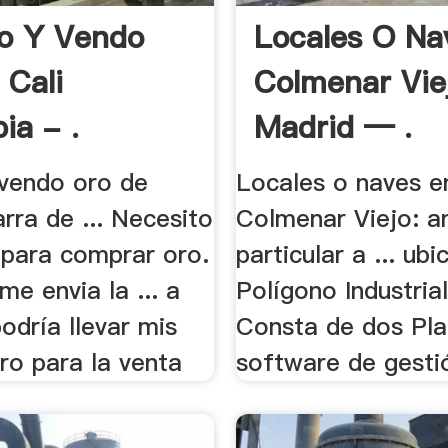
o Y Vendo
Locales O Na
 Cali
Colmenar Vie
ia - .
Madrid — .
vendo oro de
Locales o naves e
rra de ... Necesito
Colmenar Viejo: a
 para comprar oro.
particular a ... ub
me envia la ... a
Polígono Industrial
podría llevar mis
Consta de dos Plant
ro para la venta
software de gestió