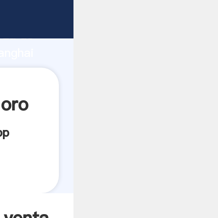
te
rza de
anghai
or crea
 oro