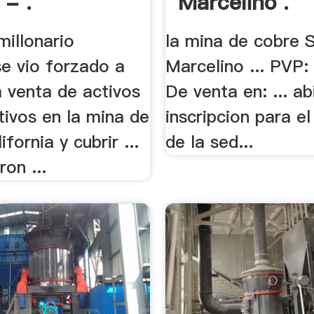
 - .
Marcelino .
imillonario
la mina de cobre 
e vio forzado a
Marcelino ... PVP:
a venta de activos
De venta en: ... ab
ctivos en la mina de
inscripcion para e
fornia y cubrir ...
de la sed...
ron ...