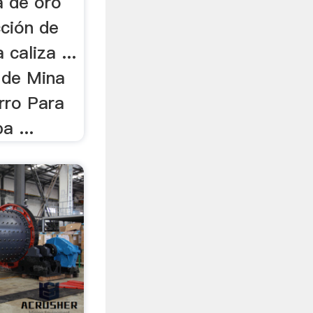
a de oro
cción de
caliza ...
 de Mina
rro Para
a ...