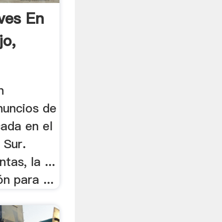
ves En
jo,
n
nuncios de
icada en el
 Sur.
as, la ...
n para ...