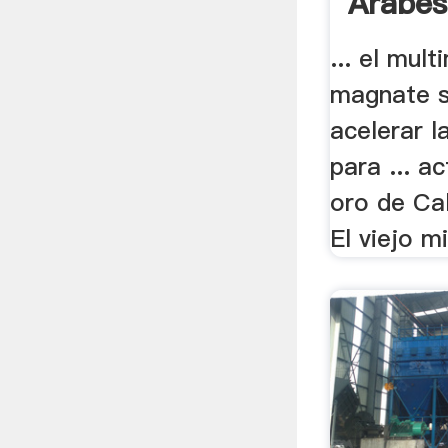
Árabes
... el mult
magnate s
acelerar l
para ... a
oro de Cali
El viejo mi