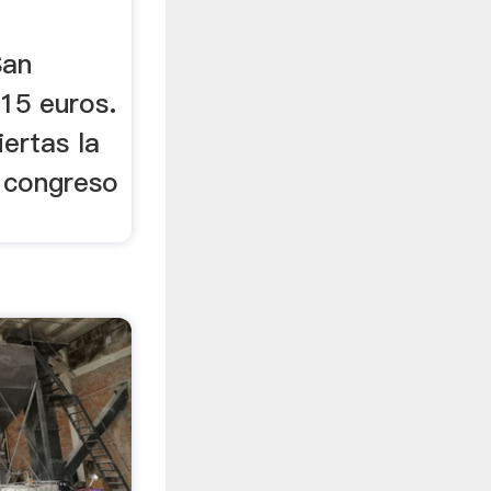
San
 15 euros.
iertas la
l congreso