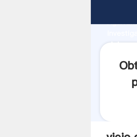
viejo op
Agarrand
investig
viejo op
el valor
Obt
p