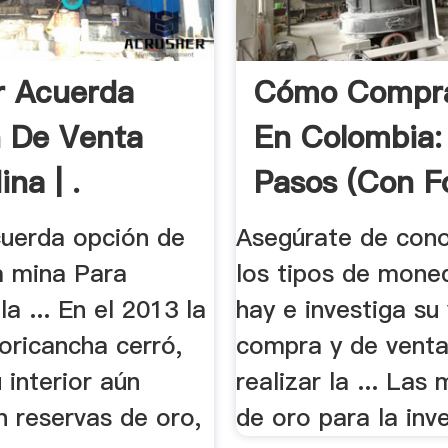
r Acuerda
Cómo Compra
 De Venta
En Colombia:
na | .
Pasos (con F
cuerda opción de
Asegúrate de con
a mina Para
los tipos de mone
la ... En el 2013 la
hay e investiga su
oricancha cerró,
compra y de venta
 interior aún
realizar la ... La
n reservas de oro,
de oro para la inve