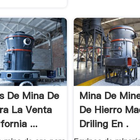
s De Mina De
Mina De Mine
ra La Venta
De Hierro Ma
fornia ...
Driling En .