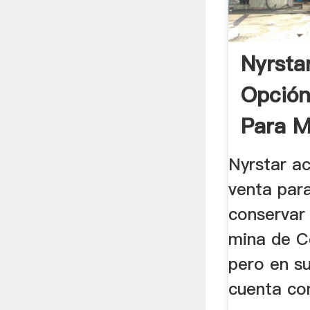
Nyrsta
Opción
Para Mi
Nyrstar a
venta par
conservar 
mina de C
pero en su
cuenta co