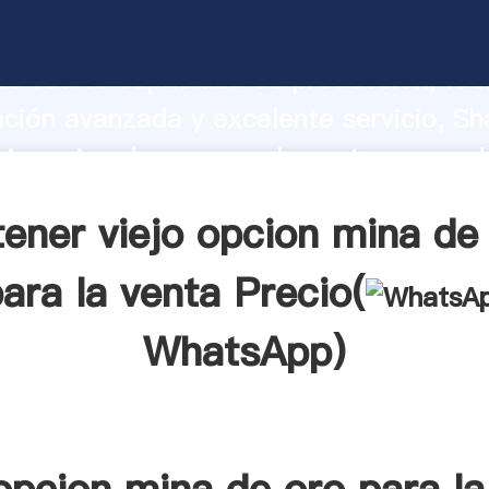
cion mina de oro para la venta fabrican
o fuerte capacidad de producción, fue
ación avanzada y excelente servicio, Sh
cion mina de oro para la venta proveed
 y aporta valores a todos los clientes.
ener viejo opcion mina de
ara la venta Precio(
WhatsApp
)