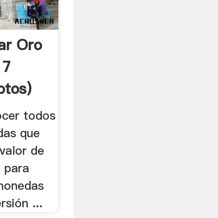
r Oro
 7
otos)
ocer todos
das que
 valor de
 para
s monedas
rsión ...