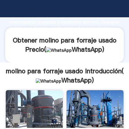
molino para forraje usado fabricante Agarrando
fuerte capacidad de producción, fuerza de
investigación avanzada y excelente servicio, Shanghai
molino para forraje usado proveedor crea el valor y
aporta valores a todos los clientes.
Obtener molino para forraje usado
Precio(
WhatsApp
)
molino para forraje usado Introducción(
WhatsApp
)