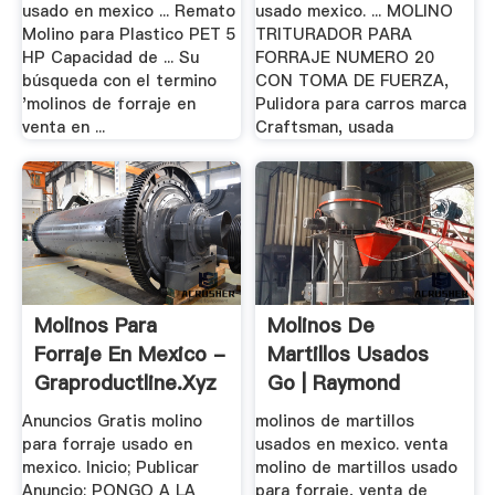
usado en mexico ... Remato
usado mexico. ... MOLINO
Molino para Plastico PET 5
TRITURADOR PARA
HP Capacidad de ... Su
FORRAJE NUMERO 20
búsqueda con el termino
CON TOMA DE FUERZA,
'molinos de forraje en
Pulidora para carros marca
venta en ...
Craftsman, usada
Molinos Para
Molinos De
Forraje En Mexico -
Martillos Usados
Graproductline.xyz
Go | Raymond
Molino
Anuncios Gratis molino
molinos de martillos
para forraje usado en
usados en mexico. venta
mexico. Inicio; Publicar
molino de martillos usado
Anuncio; PONGO A LA
para forraje, venta de