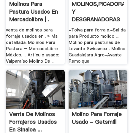
Molinos Para
MOLINOS,PICADORAS
Pastura Usados En
Y
Mercadolibre | .
DESGRANADORAS
DE .
venta de molinos para
-Tolva para forraje.-Salida
forraje usados en . » Ms
para Producto molido ...
detallada. Molinos Para
Molino para pasturas de
Pastura – MercadoLibre
Levante Swissmex . Molino
México. ... Artículo usado;
Guadalajara Agro-Avante
Valparaíso Molino De ...
Remolque.
Venta De Molinos
Molino Para Forraje
Forrajeros Usados
Usado - Getsmill
En Sinaloa ...