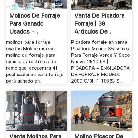
Molinos De Forraje
Venta De Picadora
Para Ganado
Forraje | 38
Usados - .
Articulos De .
molinos para forraje
Picadora forraje en venta:
usados Molino méxico.
Picadora Molino Swissmex
molino de forraje para
Para Forraje Verde Y Seco
semillas y rastrojos de
Nuevo: 25100 $ |
remolque. encuentra 41
PICADORA - ENSILADORA
publicaciones para forraje
DE FORRAJE MODELO
para ganado en.
2000 C/9HP: 10563 $ .
Venta Molinos Para
Molino Picador De