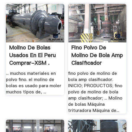
Molino De Bolas
Fino Polvo De
Usados En El Peru
Molino De Bola Amp
Comprar-XSM .
Clasificador
... muchos materiales en
fino polvo de molino de
polvo fino. el molino de
bola amp clasificador.
bolas es usado para moler
INICIO; PRODUCTOS; fino
muchos tipos de, ...
polvo de molino de bola
amp clasificador; ... Molino
de bolas Máquina
trituradora Máquina de...