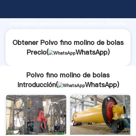
Polvo fino molino de bolas fabricante Agarrando
fuerte capacidad de producción, fuerza de
investigación avanzada y excelente servicio, Shanghai
Polvo fino molino de bolas proveedor crea el valor y
aporta valores a todos los clientes.
Obtener Polvo fino molino de bolas
Precio(
WhatsApp
)
Polvo fino molino de bolas
Introducción(
WhatsApp
)