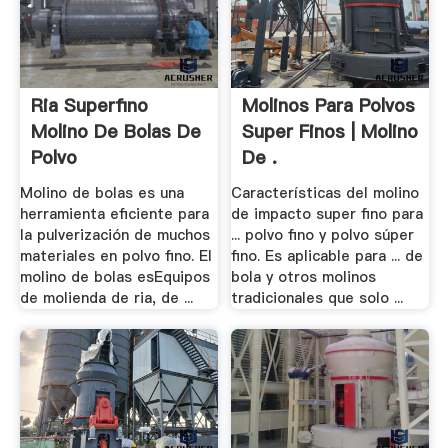
Ria Superfino
Molinos Para Polvos
Molino De Bolas De
Super Finos | Molino
Polvo
De .
Molino de bolas es una
Características del molino
herramienta eficiente para
de impacto super fino para
la pulverización de muchos
... polvo fino y polvo súper
materiales en polvo fino. El
fino. Es aplicable para ... de
molino de bolas esEquipos
bola y otros molinos
de molienda de ria, de ...
tradicionales que solo ...