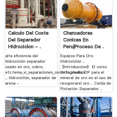
Calculo Del Coste
Chancadoras
Del Separador
Conicas En
Hidrociclon - .
Peru|proceso De .
alta eficiencia del
Equipos Para Oro.
hidrociclón separador
Hidrociclón ...
usado en oro, cobre,
【Introduccion】 El curso
etc.tema_vi_separaciones_centrifugas.docx
de la planta CIP para el
... hidrociclón, separador de
mineral de oro es el uso de
arena - .
recuperarel oro ... Celda de
Flotación. Separador ...