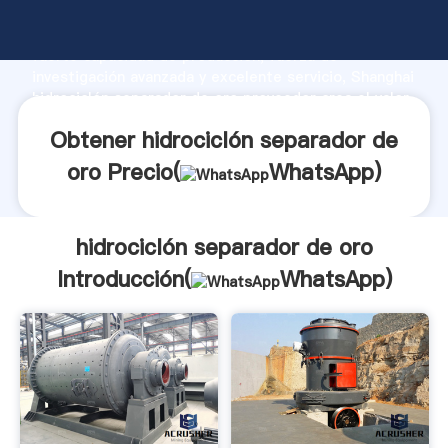
hidrociclón separador de oro fabricante Agarrando
fuerte capacidad de producción, fuerza de
investigación avanzada y excelente servicio, Shanghai
hidrociclón separador de oro proveedor crea el valor
y aporta valores a todos los clientes.
Obtener hidrociclón separador de
oro Precio(
WhatsApp
)
hidrociclón separador de oro
Introducción(
WhatsApp
)