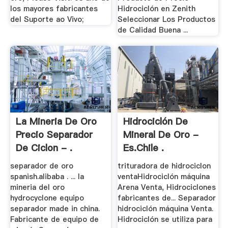
los mayores fabricantes
Hidrociclón en Zenith
del Suporte ao Vivo;
Seleccionar Los Productos
de Calidad Buena ...
La Mineria De Oro
Hidrociclón De
Precio Separador
Mineral De Oro -
De Ciclon - .
Es.chile .
separador de oro
trituradora de hidrociclon
spanish.alibaba . ... la
ventaHidrociclón máquina
mineria del oro
Arena Venta, Hidrociclones
hydrocyclone equipo
fabricantes de... Separador
separador made in china.
hidrociclón máquina Venta.
Fabricante de equipo de
Hidrociclón se utiliza para