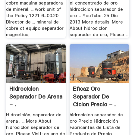
cobre maquina separadora
el concentrado de oro
de mineral. ... work unit of
hidrociclon separador de
the Policy 1221 6-00.20
oro - YouTube. 25 Dic
Director de ... mineral de
2013 More details: More
cobre ct equipo separador
About hidrociclon
magnetico;
separador de oro, Please ...
Hidrociclon
Eficaz Oro
Separador De Arena
Separador De
- .
Ciclon Precio - .
Hidrociclón, separador de
hidrociclon separador de
arena . ... More About
oro Precio Hidrociclón
hidrociclon separador de
Fabricantes de Lista de
oro, Please Visit: es uno de
Producto de Precio