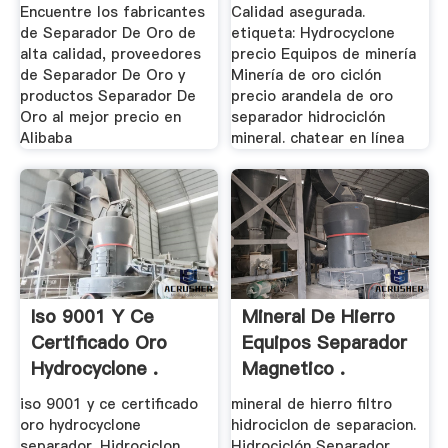
De .
Encuentre los fabricantes
Calidad asegurada.
de Separador De Oro de
etiqueta: Hydrocyclone
alta calidad, proveedores
precio Equipos de minería
de Separador De Oro y
Minería de oro ciclón
productos Separador De
precio arandela de oro
Oro al mejor precio en
separador hidrociclón
Alibaba
mineral. chatear en línea
Iso 9001 Y Ce
Mineral De Hierro
Certificado Oro
Equipos Separador
Hydrocyclone .
Magnetico .
iso 9001 y ce certificado
mineral de hierro filtro
oro hydrocyclone
hidrociclon de separacion.
separador. Hidrociclon
Hidrociclón Separador,