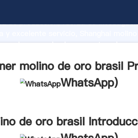
e oro brasil fabricante Agarrando fuer
d de producción, fuerza de investigaci
 y excelente servicio, Shanghai molino
roveedor crea el valor y aporta valores
tes.
ner molino de oro brasil Pr
WhatsApp
)
ino de oro brasil Introducc