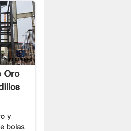
e Oro
illos
ro y
de bolas