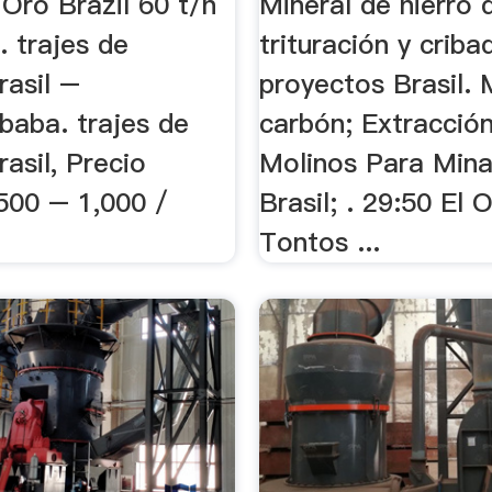
Oro Brazil 60 t/h
Mineral de hierro 
. trajes de
trituración y criba
rasil –
proyectos Brasil. 
ibaba. trajes de
carbón; Extracción 
rasil, Precio
Molinos Para Min
00 – 1,000 /
Brasil; . 29:50 El 
Tontos ...