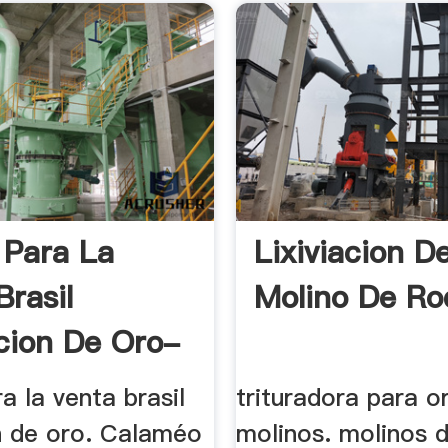
 Para La
Lixiviacion D
Brasil
Molino De Rod
cion De Oro-
a la venta brasil
trituradora para o
n de oro. Calaméo
molinos. molinos 