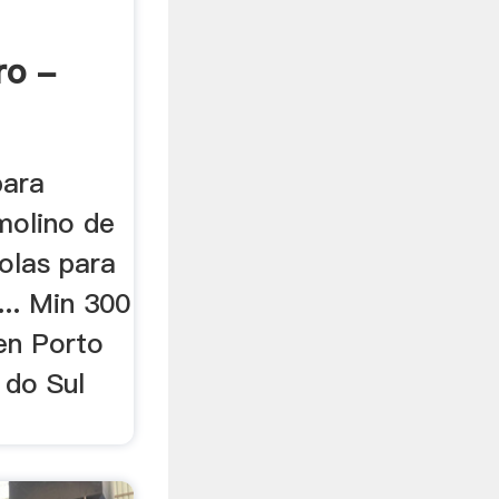
ro -
para
molino de
olas para
... Min 300
en Porto
 do Sul