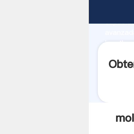
molino d
capacida
avanzada
brasil p
los clien
Obte
mol