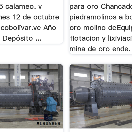
5 calameo. v
para oro Chancad
unes 12 de octubre
piedramolinos a b
icobolivar.ve Año
oro molino deEqui
 Depósito ...
flotacion y lixivia
mina de oro ende.