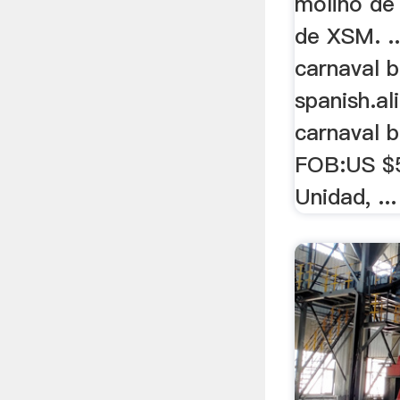
molino de 
de XSM. ..
carnaval b
spanish.al
carnaval b
FOB:US $5
Unidad, ...