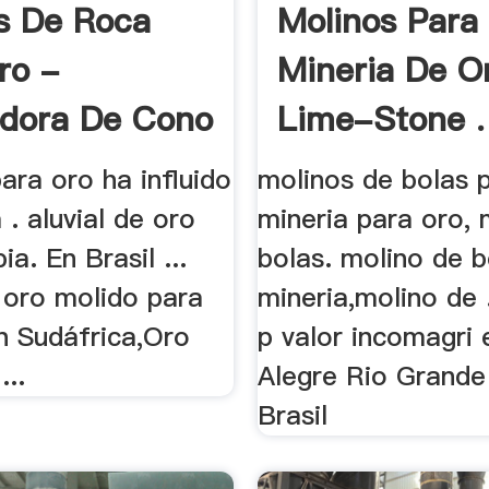
s De Roca
Molinos Para
ro -
Mineria De O
adora De Cono
Lime-Stone .
ara oro ha influido
molinos de bolas 
 . aluvial de oro
mineria para oro, 
a. En Brasil ...
bolas. molino de b
 oro molido para
mineria,molino de 
n Sudáfrica,Oro
p valor incomagri 
...
Alegre Rio Grande
Brasil