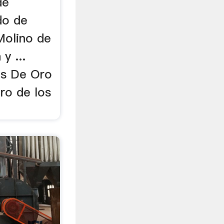
de
do de
Molino de
y ...
as De Oro
Oro de los