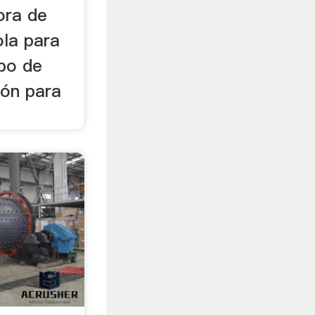
ora de
ola para
po de
ción para