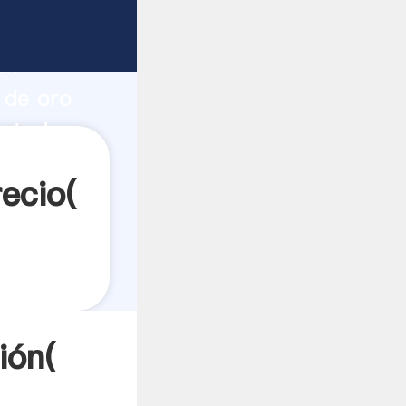
te
ón
 de oro
 a todos
ecio(
ión(