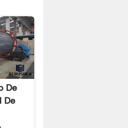
o De
d De