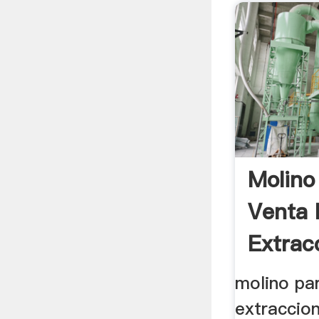
Molino
Venta 
Extrac
Xinhai
molino par
extraccio