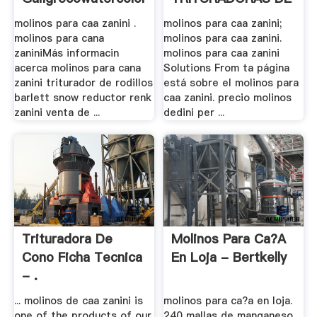
.
molinos para caa zanini .
molinos para caa zanini;
molinos para cana
molinos para caa zanini.
zaniniMás informacin
molinos para caa zanini
acerca molinos para cana
Solutions From ta página
zanini triturador de rodillos
está sobre el molinos para
barlett snow reductor renk
caa zanini. precio molinos
zanini venta de ...
dedini per ...
Trituradora De
Molinos Para Ca?a
Cono Ficha Tecnica
En Loja - Bertkelly
- .
... molinos de caa zanini is
molinos para ca?a en loja.
one of the products of our
240 mallas de manganeso