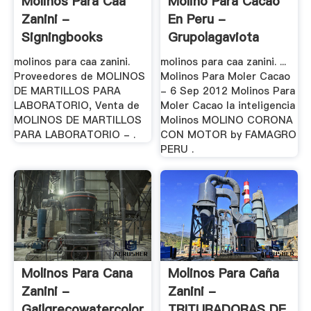
Molinos Para Caa
Molino Para Cacao
Zanini -
En Peru -
Signingbooks
Grupolagaviota
molinos para caa zanini.
molinos para caa zanini. ...
Proveedores de MOLINOS
Molinos Para Moler Cacao
DE MARTILLOS PARA
- 6 Sep 2012 Molinos Para
LABORATORIO, Venta de
Moler Cacao la inteligencia
MOLINOS DE MARTILLOS
Molinos MOLINO CORONA
PARA LABORATORIO - .
CON MOTOR by FAMAGRO
PERU .
Molinos Para Cana
Molinos Para Caña
Zanini -
Zanini -
Gailgrecowatercolors.xyz
TRITURADORAS DE