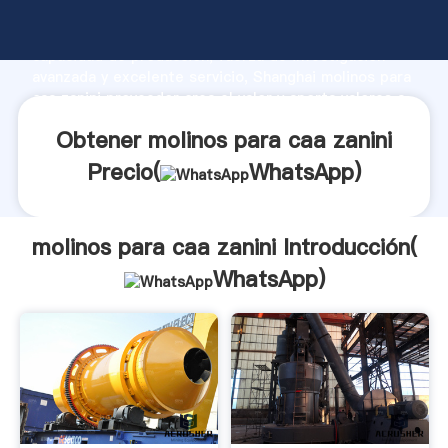
molinos para caa zanini fabricante Agarrando fuerte
capacidad de producción, fuerza de investigación
avanzada y excelente servicio, Shanghai molinos para
caa zanini proveedor crea el valor y aporta valores a
todos los clientes.
Obtener molinos para caa zanini
Precio(
WhatsApp
)
molinos para caa zanini Introducción(
WhatsApp
)