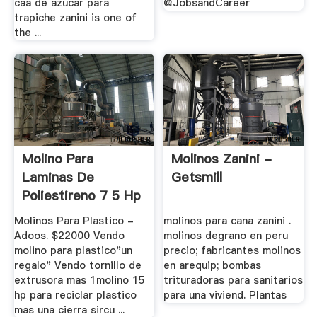
caa de azucar para
@JobsandCareer
trapiche zanini is one of
the ...
Molino Para
Molinos Zanini -
Laminas De
Getsmill
Poliestireno 7 5 Hp
Molinos Para Plastico -
molinos para cana zanini .
Adoos. $22000 Vendo
molinos degrano en peru
molino para plastico"un
precio; fabricantes molinos
regalo" Vendo tornillo de
en arequip; bombas
extrusora mas 1molino 15
trituradoras para sanitarios
hp para reciclar plastico
para una viviend. Plantas
mas una cierra sircu ...