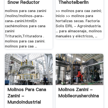
Snow Reductor
Thehotelberlin
Renk .
molinos para cana zanini
>> molinos para caa zanini;
/molino/molinos-para-
Inicio >> molinos para
cana-zanini.htmlEn
hortalizas secas. Factoria
cachémolinos para cana
Solis EIRL - Agroindustria.
zanini
... para almacenaje, molinos
Trituracin,Trituradora .
manuales y eléctricos, ...
molinos para caa zanini.
molinos para caa ...
Molinos Para Cana
Molinos Zanini -
Zanini -
Mobilecrusherchina
Mundoindustrial