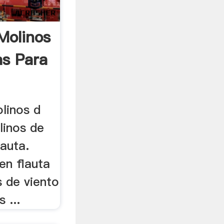
Molinos
as Para
linos d
linos de
lauta.
en flauta
s de viento
 ...