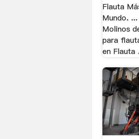
Flauta Más
Mundo. ..
Molinos d
para flaut
en Flauta 