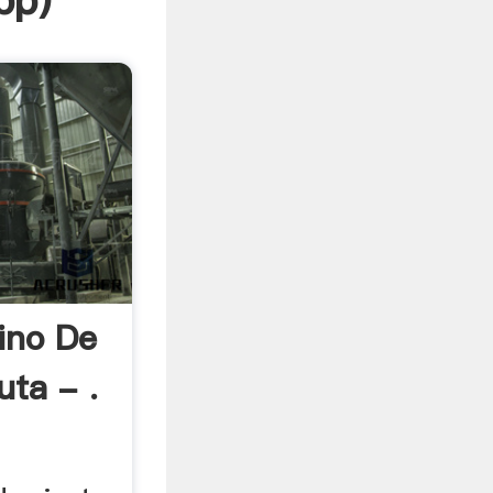
pp
)
ino De
uta - .