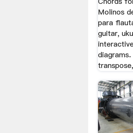
Chords fo
Molinos d
para flaut
guitar, uk
interactiv
diagrams. 
transpose, 