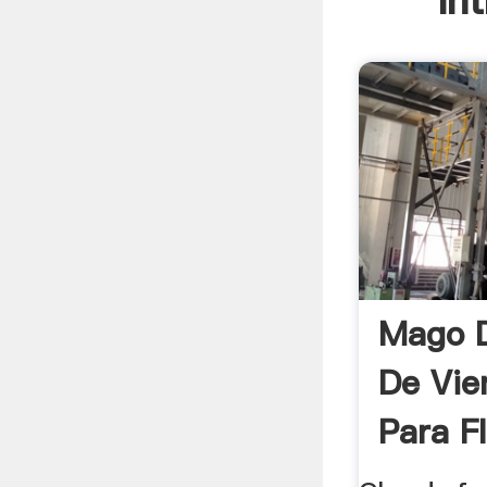
In
Mago D
De Vie
Para Fl