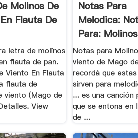
De Molinos De
Notas Para
 En Flauta De
Melodica: No
Para: Molinos
a letra de molinos
Notas para Molino
en flauta de pan.
viento de Mago de
e Viento En Flauta
recordá que estas
a flauta de
sirven para melodic
e viento (Mago de
... es una canción
Detalles. View
que se entona en l
de ...