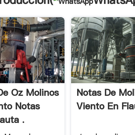
troducción(
WhatsA
e Oz Molinos
Notas De Mol
nto Notas
Viento En Fla
auta .