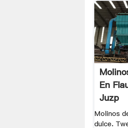
Molino
En Fla
Juzp
Molinos de
dulce. Tw