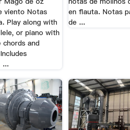
r Mago de oz
notas de molinos 
e viento Notas
en flauta. Notas p
a. Play along with
de ...
ulele, or piano with
e chords and
Includes
...