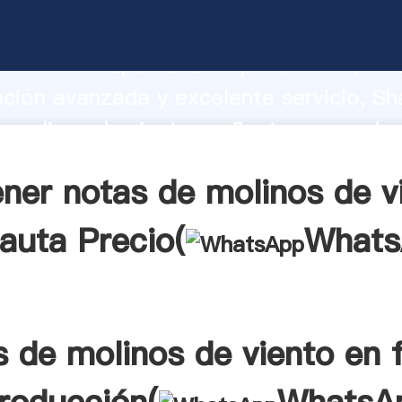
 molinos de viento en flauta fabricant
o fuerte capacidad de producción, fue
ación avanzada y excelente servicio, Sh
 molinos de viento en flauta proveedor
aporta valores a todos los clientes.
ner notas de molinos de v
lauta Precio(
Whats
s de molinos de viento en f