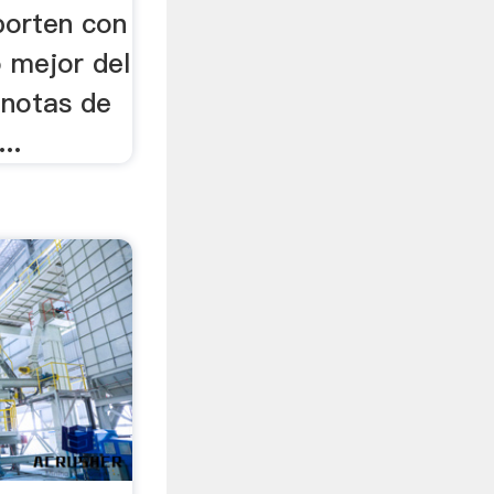
aporten con
o mejor del
 notas de
..