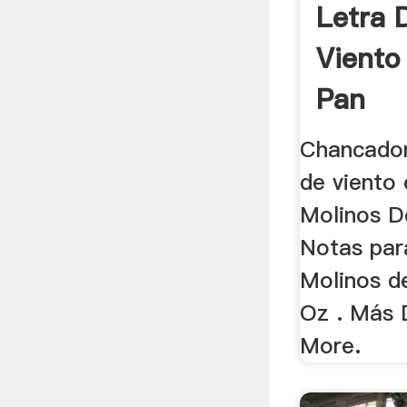
Letra 
Viento
Pan
Chancador
de viento 
Molinos D
Notas par
Molinos d
Oz . Más 
More.