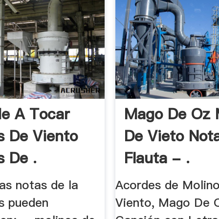
e A Tocar
Mago De Oz 
s De Viento
De Vieto Not
s De .
Flauta - .
Las notas de la
Acordes de Molin
as pueden
Viento, Mago De 