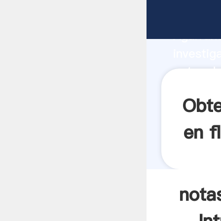
notas de
Agarrand
investig
notas de
valor y 
Obte
en f
nota