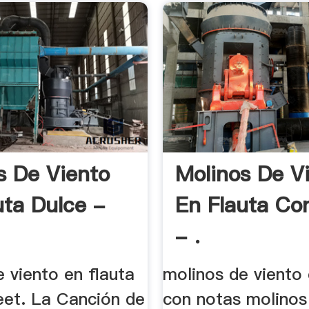
s De Viento
Molinos De V
uta Dulce -
En Flauta Co
- .
 viento en flauta
molinos de viento 
eet. La Canción de
con notas molinos