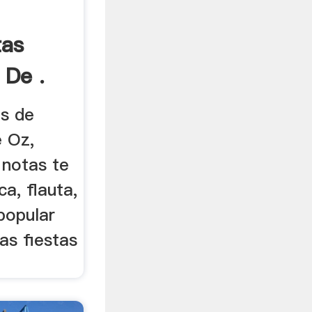
tas
 De .
s de
 Oz,
 notas te
a, flauta,
 popular
as fiestas