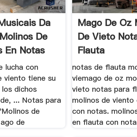
Musicais Da
Mago De Oz 
 Molinos De
De Vieto Not
s En Notas
Flauta
e lucha con
notas de flauta mo
 viento tiene su
viemago de oz mo
 los dichos
vieto notas para f
de, ... Notas para
molinos de viento 
 "Molinos de
con notas. molino
Mago de
en flauta con notas