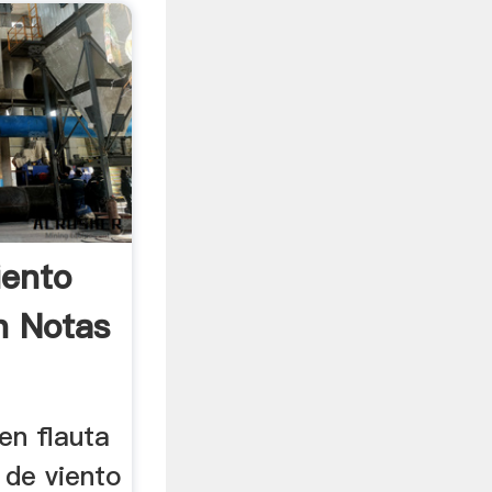
iento
n Notas
en flauta
 de viento