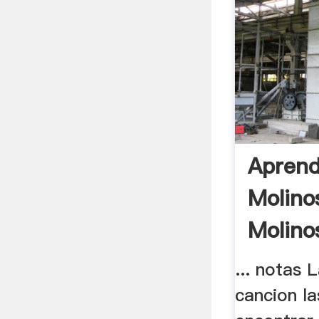
Aprend
Molino
Molino
... notas 
cancion l