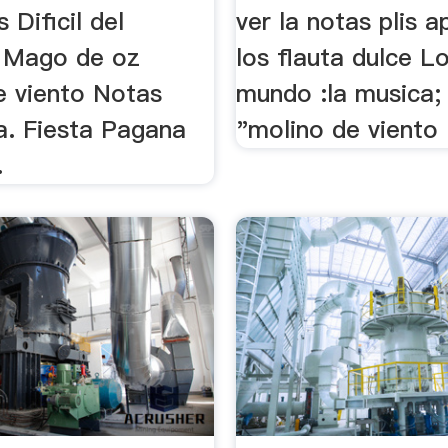
 Dificil del
ver la notas plis 
. Mago de oz
los flauta dulce L
e viento Notas
mundo :la musica;
a. Fiesta Pagana
"molino de viento .
.