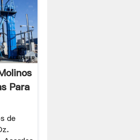
Molinos
as Para
os de
Oz.