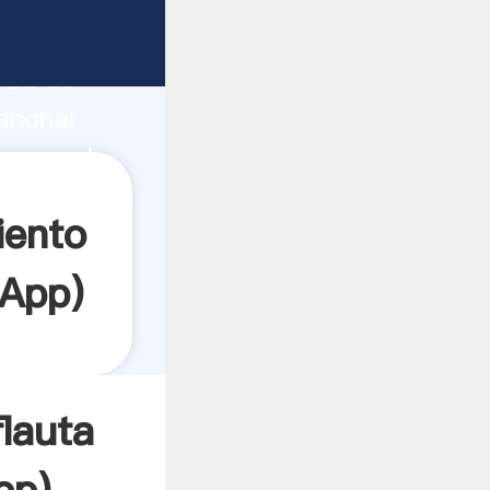
e
rza de
anghai
 crea el
iento
App
)
lauta