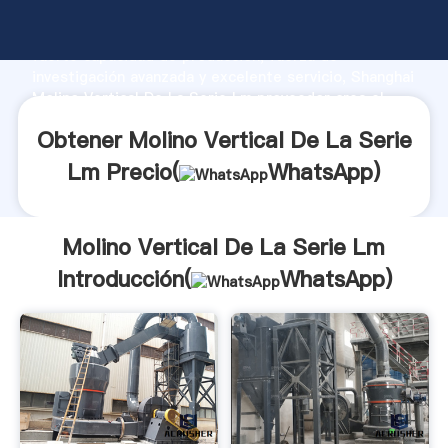
Molino Vertical De La Serie Lm fabricante Agarrando
fuerte capacidad de producción, fuerza de
investigación avanzada y excelente servicio, Shanghai
Molino Vertical De La Serie Lm proveedor crea el
valor y aporta valores a todos los clientes.
Obtener Molino Vertical De La Serie
Lm Precio(
WhatsApp
)
Molino Vertical De La Serie Lm
Introducción(
WhatsApp
)