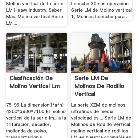
Molino vertical de la serie
Loesche 30 sus operacion
LM Heavy Industry. Saber
Serie LM de Molino vertical
Más. Molino vertical Serie
1, Molinos Loesche para .
LM ...
Clasificación De
Serie LM De
Molino Vertical Lm
Molinos De Rodillo
Vertical
75~95 La dimension(l*a*h):
La serie XZM de molinos
4200*3900*7100 El molino
ultrafinos de media
vertical de la serie lm... a la
velocidad es ... Serie LM de
trituración, secador,
Molinos de Rodillo Vertical.
molienda de polvo,
molino vertical de rodillos
transportación y
LM es nuestra compañía en