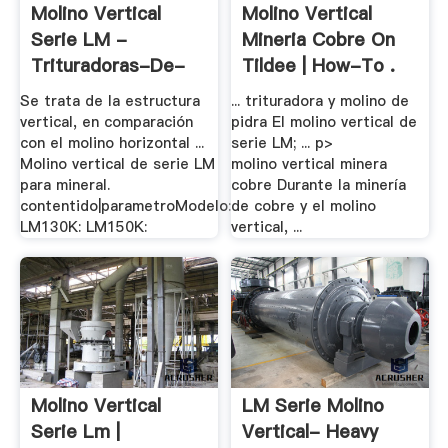
Molino Vertical
Molino Vertical
Serie LM -
Mineria Cobre On
Trituradoras-De-
Tildee | How-To .
Roca
Se trata de la estructura
... trituradora y molino de
vertical, en comparación
pidra El molino vertical de
con el molino horizontal ...
serie LM; ... p>
Molino vertical de serie LM
molino vertical minera
para mineral.
cobre Durante la minería
contentido|parametroModelo:
de cobre y el molino
LM130K: LM150K:
vertical, ...
Molino Vertical
LM Serie Molino
Serie Lm |
Vertical- Heavy