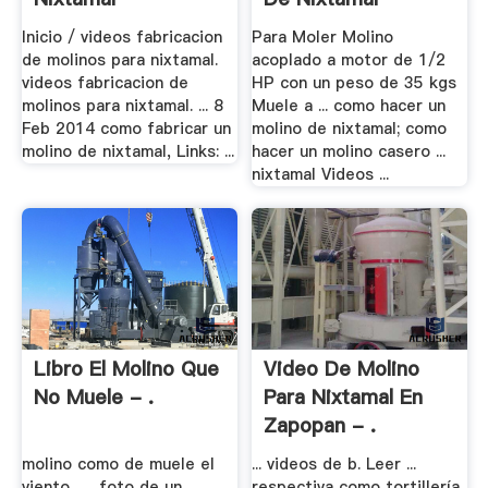
Inicio / videos fabricacion
Para Moler Molino
de molinos para nixtamal.
acoplado a motor de 1/2
videos fabricacion de
HP con un peso de 35 kgs
molinos para nixtamal. ... 8
Muele a ... como hacer un
Feb 2014 como fabricar un
molino de nixtamal; como
molino de nixtamal, Links: ...
hacer un molino casero ...
nixtamal Videos ...
Libro El Molino Que
Video De Molino
No Muele - .
Para Nixtamal En
Zapopan - .
molino como de muele el
... videos de b. Leer ...
viento . ... foto de un
respectiva como tortillería