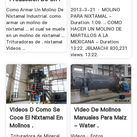
Como Armar Un Molino De
2013-3-21 · MOLINO
Nixtamal Industrial. como
PARA NIXTAMAL -
armar un molino de
Duration: 1:09. ... COMO
nixtamal ... el cual se muele
HACER UN MOLINO DE
en un molino de nixtamal ...
MARTILLOS A LA
Trituradoras de . nixtamal
MEXICANA - Duration:
Videos ...
13:22. JBLMACHI 830,231
views. 13:22.
Videos D Como Se
Video De Molinos
Coce El Nixtamal En
Manuales Para Maiz
Molinos .
- Water .
... Trituradora de Mineral .
Videos · Fotos .