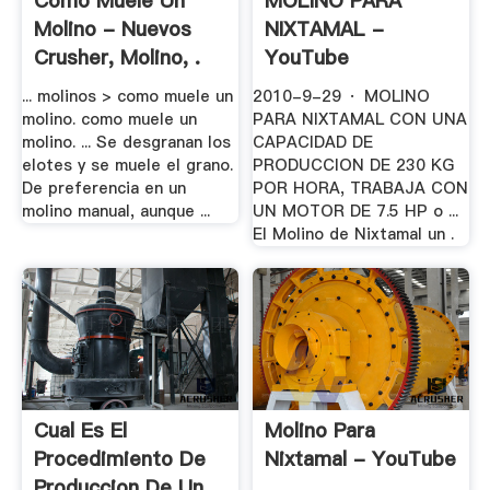
Como Muele Un
MOLINO PARA
Molino - Nuevos
NIXTAMAL -
Crusher, Molino, .
YouTube
... molinos > como muele un
2010-9-29 · MOLINO
molino. como muele un
PARA NIXTAMAL CON UNA
molino. ... Se desgranan los
CAPACIDAD DE
elotes y se muele el grano.
PRODUCCION DE 230 KG
De preferencia en un
POR HORA, TRABAJA CON
molino manual, aunque ...
UN MOTOR DE 7.5 HP o ...
El Molino de Nixtamal un .
Cual Es El
Molino Para
Procedimiento De
Nixtamal - YouTube
Produccion De Un .