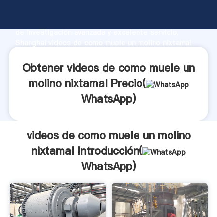
videos de como muele un molino nixtamal fabricante
Agarrando fuerte capacidad de producción, fuerza
de investigación avanzada y excelente servicio,
Shanghai videos de como muele un molino nixtamal
proveedor crea el valor y aporta valores a todos los
clientes.
Obtener videos de como muele un
molino nixtamal Precio(
WhatsApp
)
videos de como muele un molino
nixtamal Introducción(
WhatsApp
)