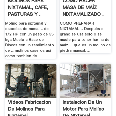
MOLINOS PARA
COMO HACER
NIXTAMAL, CAFE,
MASA DE MAÍZ
PASTURAS Y .
NIXTAMALIZADO .
Molino para nixtamal y
COMO PREPARAR
especias de mesa. ... de
NIXTAMAL ... Después el
1/2 HP con un peso de 35
grano se usa solo o se
kgs Muele a Base de
muele para tener harina de
Discos con un rendimiento
maíz. ... que es un molino de
de ... molinos caseros así
piedra manual. ...
como también de
Videos Fabricacion
Instalacion De Un
De Molinos Para
Motor Para Molino
Nixtamal
De Nixtamal