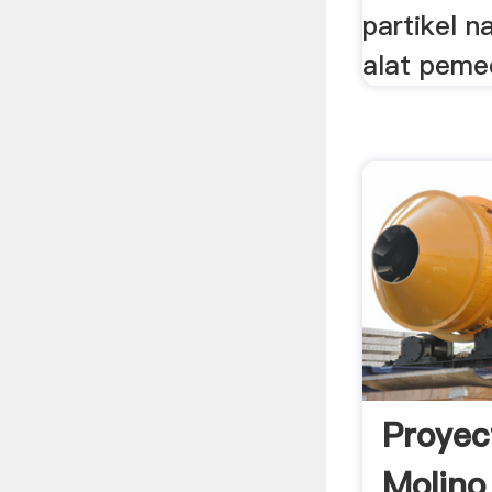
partikel n
alat peme
Proyec
Molino