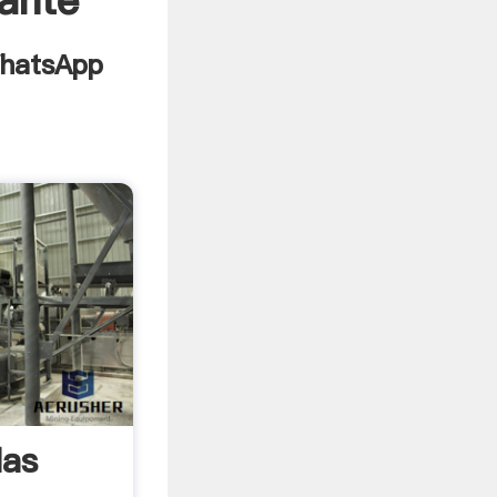
rante
las