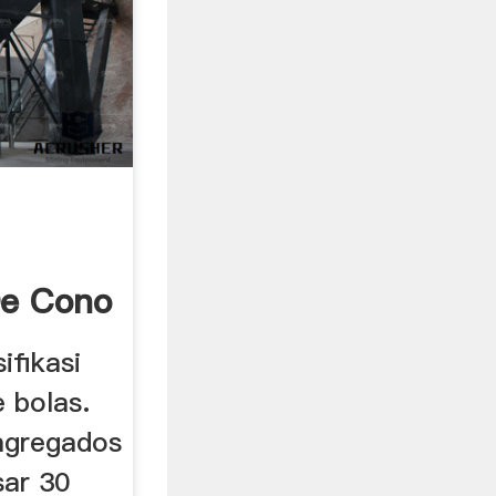
De Cono
ifikasi
 bolas.
agregados
sar 30