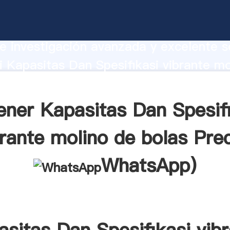
s Dan Spesifikasi vibrante molino de b
te Agarrando fuerte capacidad de prod
e investigación avanzada y excelente se
 Kapasitas Dan Spesifikasi vibrante mo
oveedor crea el valor y aporta valores 
tes.
ener Kapasitas Dan Spesifi
brante molino de bolas Prec
WhatsApp
)