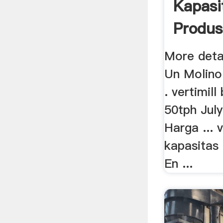
Kapasi
Produs
More deta
Un Molino
. vertimil
50tph Jul
Harga ... 
kapasitas 
En ...