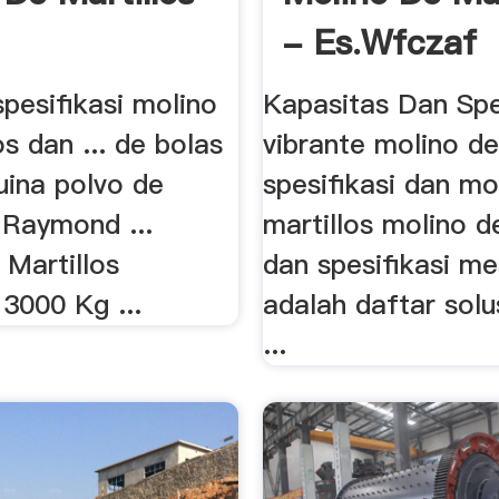
- Es.wfczaf
pesifikasi molino
Kapasitas Dan Spe
os dan ... de bolas
vibrante molino de
uina polvo de
spesifikasi dan mo
 Raymond ...
martillos molino de
 Martillos
dan spesifikasi mes
3000 Kg ...
adalah daftar solu
...