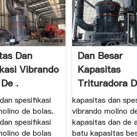
tas Dan
Dan Besar
ikasi Vibrando
Kapasitas
 De .
Trituradora 
Batu
dan spesifikasi
kapasitas dan spes
olino de bolas.
vibrando molino de
dan spesifikasi
kapasitas dan de 
molino de bolas
batu kapasitas be