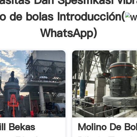
sitas Dan Spesifikasi vib
o de bolas Introducción(
WhatsApp
)
ill Bekas
Molino De Bo