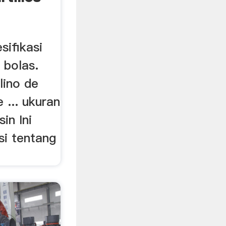
sifikasi
 bolas.
lino de
 ... ukuran
in Ini
si tentang