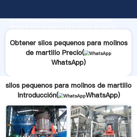
silos pequenos para molinos de martillo fabricante
Agarrando fuerte capacidad de producción, fuerza
de investigación avanzada y excelente servicio,
Shanghai silos pequenos para molinos de martillo
proveedor crea el valor y aporta valores a todos los
clientes.
Obtener silos pequenos para molinos
de martillo Precio(
WhatsApp
)
silos pequenos para molinos de martillo
Introducción(
WhatsApp
)