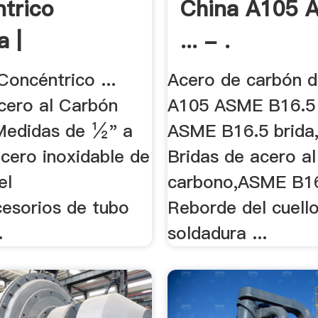
trico
China A105 
 |
... - .
ción Del .
oncéntrico ...
Acero de carbón d
ero al Carbón
A105 ASME B16.5 f
Medidas de ½" a
ASME B16.5 brida
acero inoxidable de
Bridas de acero al
el
carbono,ASME B16.
esorios de tubo
Reborde del cuello
.
soldadura ...