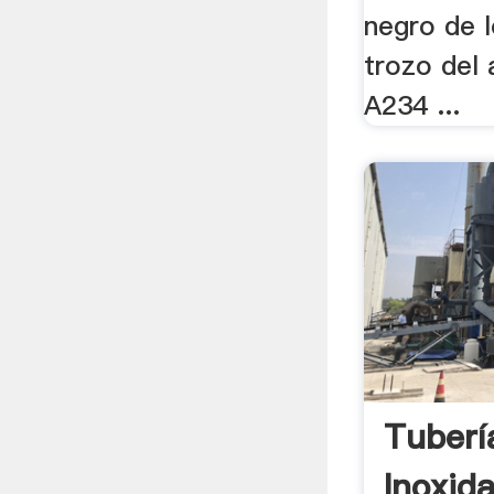
negro de l
trozo del
A234 ...
Tuberí
Inoxida