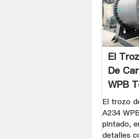
El Tro
De Ca
WPB Te
El trozo d
A234 WPB 
pintado, e
detalles 