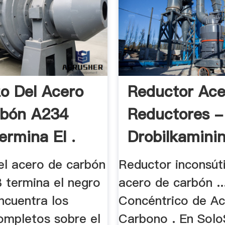
zo Del Acero
Reductor Ace
rbón A234
Reductores -
rmina El .
Drobilkamini
el acero de carbón
Reductor inconsúti
termina el negro
acero de carbón ..
ncuentra los
Concéntrico de Ac
completos sobre el
Carbono . En Solo