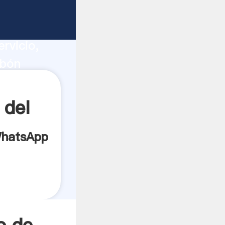
ucción,
rvicio,
rbón
a todos
 del