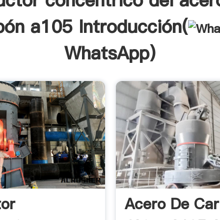
uctor concéntrico del acer
bón a105 Introducción(
WhatsApp
)
or
Acero De Ca