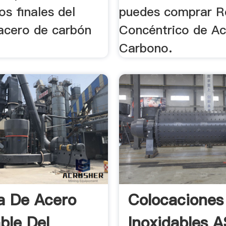
os finales del
puedes comprar R
 acero de carbón
Concéntrico de Ac
Carbono.
a De Acero
Colocaciones
ble Del
Inoxidables 