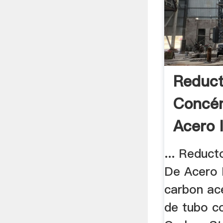
Reduct
Concén
Acero I
... Reduc
De Acero I
carbon ac
de tubo co