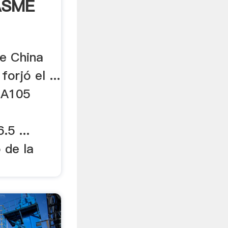
ASME
e China
orjó el ...
,A105
5 ...
 de la