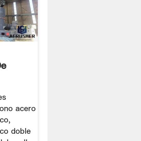
De
...
es
bono acero
co,
ico doble