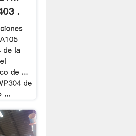
03 .
aciones
 A105
de la
el
co de ...
WP304 de
 ...