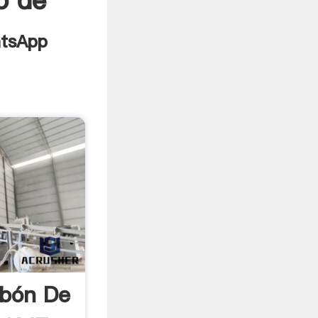
o de
rbón De