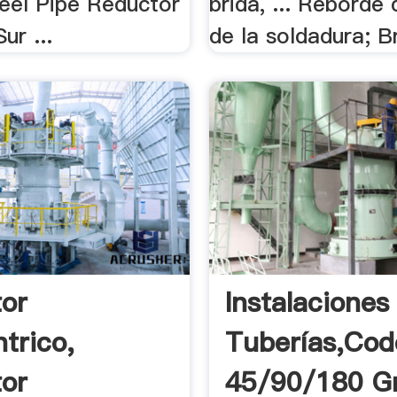
eel Pipe Reductor
brida, ... Reborde 
Sur ...
de la soldadura; B
or
Instalaciones
trico,
Tuberías,cod
or
45/90/180 Gr