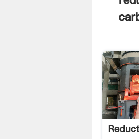
red
car
Reduct