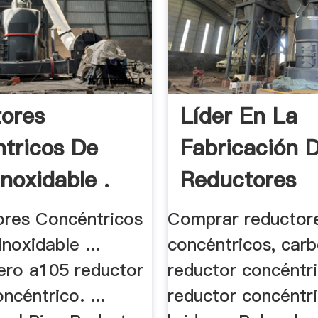
ores
Líder En La
tricos De
Fabricación 
noxidable .
Reductores
Concéntricos 
tores Concéntricos
Comprar reductor
noxidable ...
concéntricos, car
ero a105 reductor
reductor concéntri
ncéntrico. ...
reductor concéntr