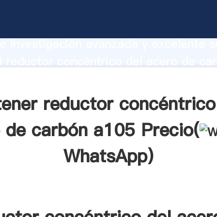
 concéntrico del acero de carbón a105
te Agarrando fuerte capacidad de prod
e investigación avanzada y excelente se
 reductor concéntrico del acero de ca
veedor crea el valor y aporta valores 
tes.
ener reductor concéntrico
 de carbón a105 Precio(
WhatsApp
)