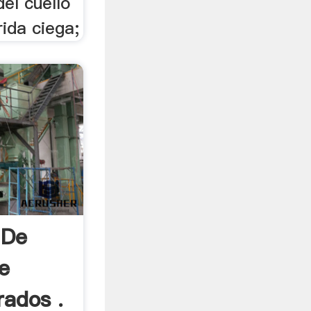
del cuello
rida ciega;
 De
e
ados .