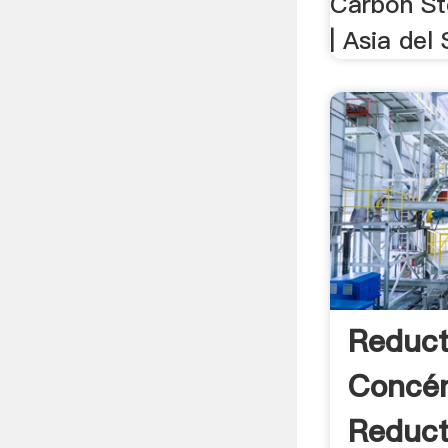
Carbon St
| Asia del 
Reduct
Concén
Reduct