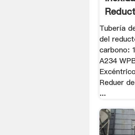
Reduct
Tubería d
del reduct
carbono: 
A234 WPB,
Excéntric
Reduer de
...