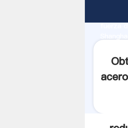
reductor
fabrican
fuerza d
Shanghai
a105 pro
los clien
Obt
acero