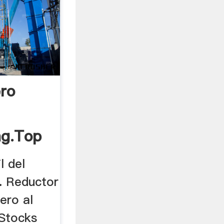
ro
ng.top
l del
. Reductor
ero al
Stocks