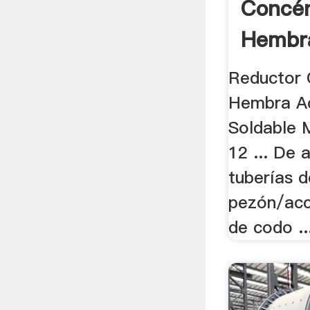
Concén
Hembra
Tritura
Reductor C
Hembra Ac
Soldable 
12 ... De 
tuberías d
pezón/acc
de codo ..