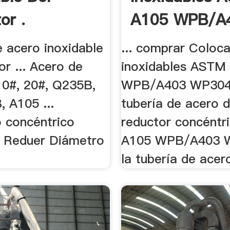
or .
A105 WPB/A4
e acero inoxidable
... comprar Coloc
or ... Acero de
inoxidables ASTM
10#, 20#, Q235B,
WPB/A403 WP304 
 A105 ...
tubería de acero d
o concéntrico
reductor concéntri
 Reduer Diámetro
A105 WPB/A403 
la tubería de acero