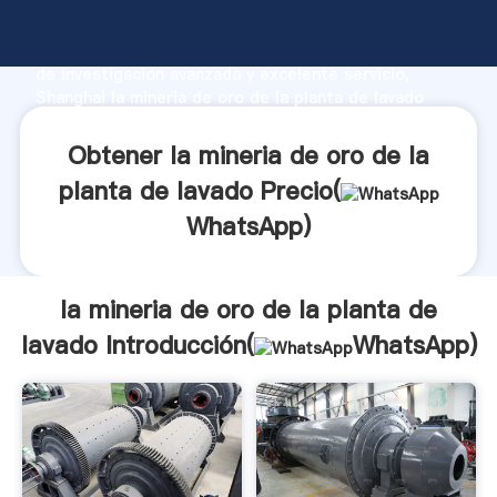
la mineria de oro de la planta de lavado fabricante
Agarrando fuerte capacidad de producción, fuerza
de investigación avanzada y excelente servicio,
Shanghai la mineria de oro de la planta de lavado
proveedor crea el valor y aporta valores a todos los
clientes.
Obtener la mineria de oro de la
planta de lavado Precio(
WhatsApp
)
la mineria de oro de la planta de
lavado Introducción(
WhatsApp
)