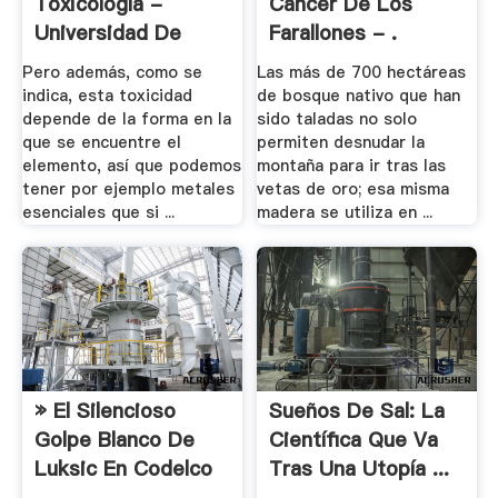
Toxicología -
Cáncer De Los
Universidad De
Farallones - .
Castilla .
Pero además, como se
Las más de 700 hectáreas
indica, esta toxicidad
de bosque nativo que han
depende de la forma en la
sido taladas no solo
que se encuentre el
permiten desnudar la
elemento, así que podemos
montaña para ir tras las
tener por ejemplo metales
vetas de oro; esa misma
esenciales que si ...
madera se utiliza en ...
» El Silencioso
Sueños De Sal: La
Golpe Blanco De
Científica Que Va
Luksic En Codelco
Tras Una Utopía ...